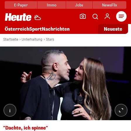
E-Paper
Immo
Jobs
NewsFlix
Arti
Österreich
Sport
Nachrichten
Neueste
Startseite
Unterhaltung
Stars
i
"Dachte, ich spinne"