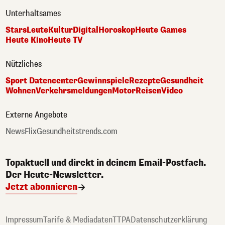
Unterhaltsames
Stars
Leute
Kultur
Digital
Horoskop
Heute Games
Heute Kino
Heute TV
Nützliches
Sport Datencenter
Gewinnspiele
Rezepte
Gesundheit
Wohnen
Verkehrsmeldungen
Motor
Reisen
Video
Externe Angebote
NewsFlix
Gesundheitstrends.com
Topaktuell und direkt in deinem Email-Postfach.
Der Heute-Newsletter.
Jetzt abonnieren
Impressum
Tarife & Mediadaten
TTPA
Datenschutzerklärung