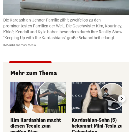
n
Die Kardashian-Jenner-Familie zählt zweifellos zu den
A
prominentesten Familien der Welt. Die Geschwister Kim, Kourtney,
U
Khloé, Kendall und Kylie haben besonders durch ihre Reality-Show
s
"Keeping Up with the Kardashians" große Bekanntheit erlangt.
b
S
IMAGO/Landmark Media
R
Mehr zum Thema
Kim Kardashian macht
Kardashian-Sohn (5)
diesen Teenie zum
bekommt Mini-Tesla zum
großen Star
Geburtstag