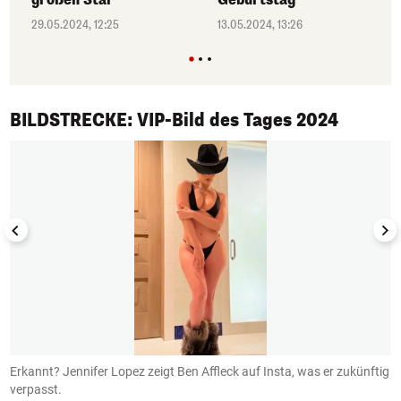
29.05.2024, 12:25
13.05.2024, 13:26
1/50
BILDSTRECKE: VIP-Bild des Tages 2024
Erkannt? Jennifer Lopez zeigt Ben Affleck auf Insta, was er zukünftig
B
verpasst.
I