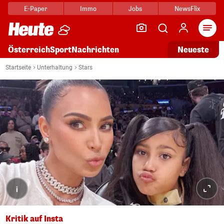
E-Paper
Immo
Jobs
NewsFlix
Arti
Österreich
Sport
Nachrichten
Neueste
Startseite
Unterhaltung
Stars
i
Kritik auf Insta