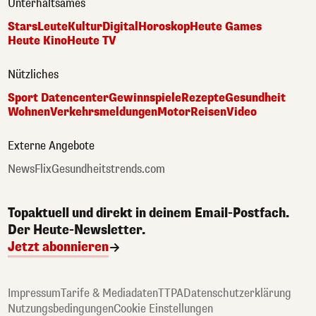
Unterhaltsames
Stars
Leute
Kultur
Digital
Horoskop
Heute Games
Heute Kino
Heute TV
Nützliches
Sport Datencenter
Gewinnspiele
Rezepte
Gesundheit
Wohnen
Verkehrsmeldungen
Motor
Reisen
Video
Externe Angebote
NewsFlix
Gesundheitstrends.com
Topaktuell und direkt in deinem Email-Postfach.
Der Heute-Newsletter.
Jetzt abonnieren
Impressum
Tarife & Mediadaten
TTPA
Datenschutzerklärung
Nutzungsbedingungen
Cookie Einstellungen