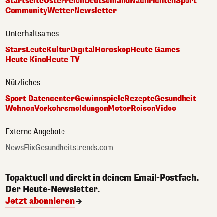
Startseite
Österreich
Deutschland
Nachrichten
Sport
Community
Wetter
Newsletter
Unterhaltsames
Stars
Leute
Kultur
Digital
Horoskop
Heute Games
Heute Kino
Heute TV
Nützliches
Sport Datencenter
Gewinnspiele
Rezepte
Gesundheit
Wohnen
Verkehrsmeldungen
Motor
Reisen
Video
Externe Angebote
NewsFlix
Gesundheitstrends.com
Topaktuell und direkt in deinem Email-Postfach.
Der Heute-Newsletter.
Jetzt abonnieren