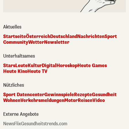
Aktuelles
Startseite
Österreich
Deutschland
Nachrichten
Sport
Community
Wetter
Newsletter
Unterhaltsames
Stars
Leute
Kultur
Digital
Horoskop
Heute Games
Heute Kino
Heute TV
Nützliches
Sport Datencenter
Gewinnspiele
Rezepte
Gesundheit
Wohnen
Verkehrsmeldungen
Motor
Reisen
Video
Externe Angebote
NewsFlix
Gesundheitstrends.com