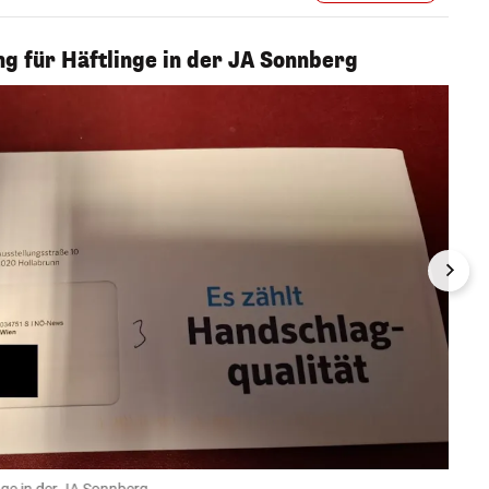
 für Häftlinge in der JA Sonnberg