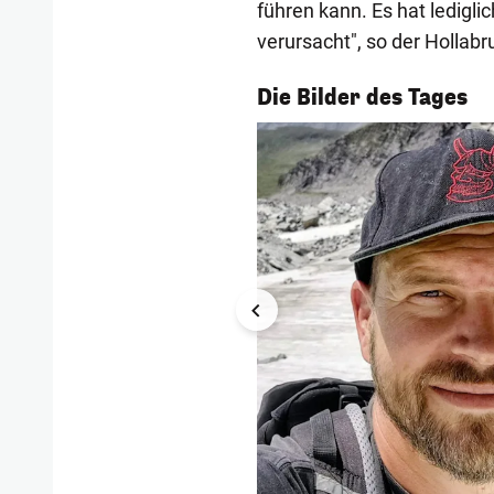
führen kann. Es hat ledigl
verursacht", so der Hollabr
1/54
Die Bilder des Tages