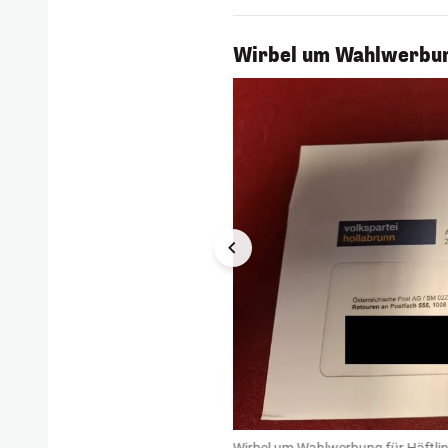
1/6
Wirbel um Wahlwerbung