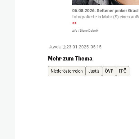
tzte.
Zu einem tragischen
06.08.2026: Seltener pinker Grash
igen gekommen.
Bei einem Frontal-
fotografierte in Muhr (S) einen a
>>
zVg / Dieter Dobnik
wes,
23.01.2025, 05:15
Mehr zum Thema
Niederösterreich
Justiz
ÖVP
FPÖ