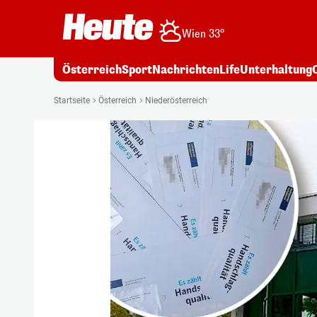
Wien 33°
Österreich
Sport
Nachrichten
Life
Unterhaltung
Startseite
Österreich
Niederösterreich