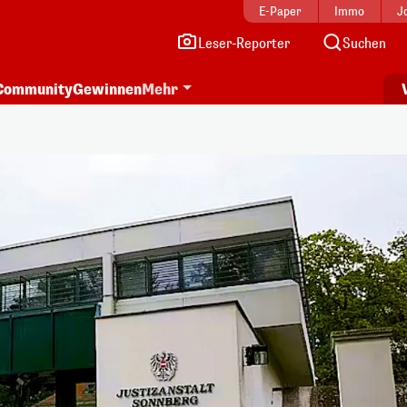
E-Paper
Immo
J
Leser-Reporter
Suchen
Community
Gewinnen
Mehr