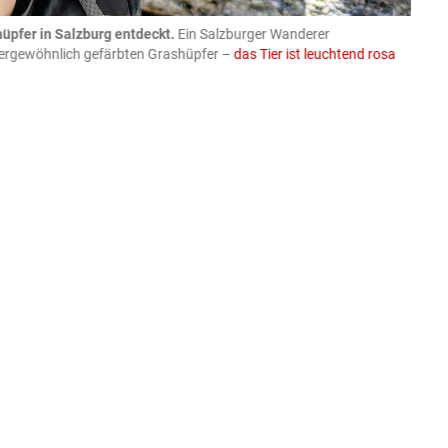
üpfer in Salzburg entdeckt.
Ein Salzburger Wanderer
05.08
ußergewöhnlich gefärbten Grashüpfer –
das Tier ist leuchtend rosa
schlie
APA-Imag