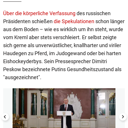
Über die körperliche Verfassung
des russischen
Präsidenten schießen
die Spekulationen
schon länger
aus dem Boden – wie es wirklich um ihn steht, wurde
vom Kreml aber stets verschleiert. Er selbst zeigte
sich gerne als unverwüstlicher, knallharter und viriler
Haudegen zu Pferd, im Judogewand oder bei harten
Eishockeyderbys. Sein Pressesprecher Dimitri
Peskow bezeichnete Putins Gesundheitszustand als
"ausgezeichnet".
1/10