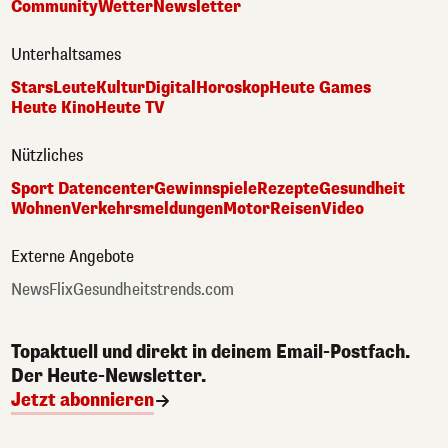
Community
Wetter
Newsletter
Unterhaltsames
Stars
Leute
Kultur
Digital
Horoskop
Heute Games
Heute Kino
Heute TV
Nützliches
Sport Datencenter
Gewinnspiele
Rezepte
Gesundheit
Wohnen
Verkehrsmeldungen
Motor
Reisen
Video
Externe Angebote
NewsFlix
Gesundheitstrends.com
Topaktuell und direkt in deinem Email-Postfach.
Der Heute-Newsletter.
Jetzt abonnieren