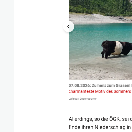
tzte.
Zu einem tragischen
07.08.2026: Zu heiß zum Grasen! 
igen gekommen.
Bei einem Frontal-
charmanteste Motiv des Sommers
Larissa / Leserreporter
Allerdings, so die ÖGK, sei
finde ihren Niederschlag in