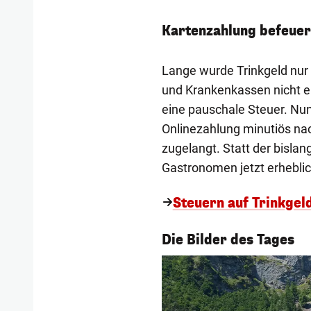
Kartenzahlung befeuer
Lange wurde Trinkgeld nur
und Krankenkassen nicht e
eine pauschale Steuer. Nu
Onlinezahlung minutiös na
zugelangt. Statt der bislan
Gastronomen jetzt erheblic
Steuern auf Trinkgel
1/55
Die Bilder des Tages