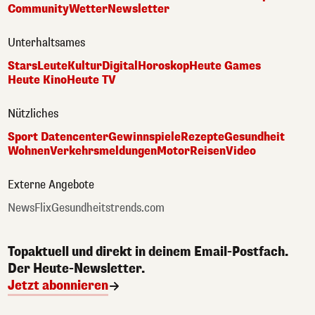
Community
Wetter
Newsletter
Unterhaltsames
Stars
Leute
Kultur
Digital
Horoskop
Heute Games
Heute Kino
Heute TV
Nützliches
Sport Datencenter
Gewinnspiele
Rezepte
Gesundheit
Wohnen
Verkehrsmeldungen
Motor
Reisen
Video
Externe Angebote
NewsFlix
Gesundheitstrends.com
Topaktuell und direkt in deinem Email-Postfach.
Der Heute-Newsletter.
Jetzt abonnieren