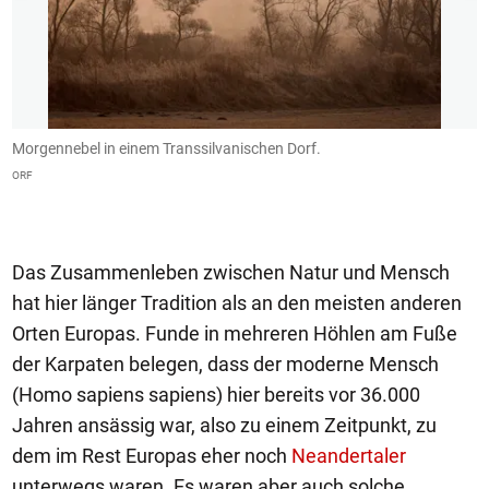
Morgennebel in einem Transsilvanischen Dorf.
E
ORF
O
Das Zusammenleben zwischen Natur und Mensch
hat hier länger Tradition als an den meisten anderen
Orten Europas. Funde in mehreren Höhlen am Fuße
der Karpaten belegen, dass der moderne Mensch
(Homo sapiens sapiens) hier bereits vor 36.000
Jahren ansässig war, also zu einem Zeitpunkt, zu
dem im Rest Europas eher noch
Neandertaler
unterwegs waren. Es waren aber auch solche