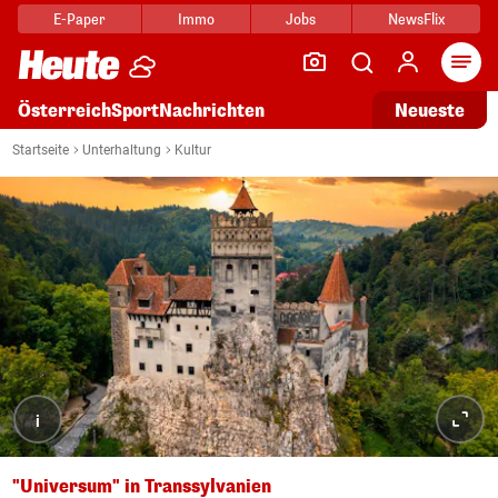
E-Paper
Immo
Jobs
NewsFlix
Arti
Österreich
Sport
Nachrichten
Neueste
Startseite
Unterhaltung
Kultur
i
"Universum" in Transsylvanien