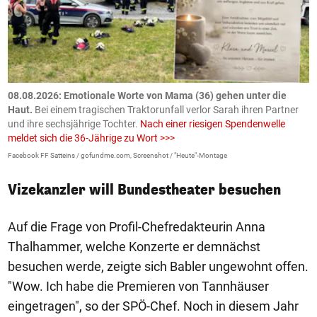
m
08.08.2026: Emotionale Worte von Mama (36) gehen unter die
0
Haut.
Bei einem tragischen Traktorunfall verlor Sarah ihren Partner
B
und ihre sechsjährige Tochter.
Nach einer riesigen Spendenwelle
S
meldet sich die 36-Jährige zu Wort >>>
La
Facebook FF Satteins / gofundme.com, Screenshot / "Heute"-Montage
Vizekanzler will Bundestheater besuchen
Auf die Frage von Profil-Chefredakteurin Anna
Thalhammer, welche Konzerte er demnächst
besuchen werde, zeigte sich Babler ungewohnt offen.
"Wow. Ich habe die Premieren von Tannhäuser
eingetragen", so der SPÖ-Chef. Noch in diesem Jahr