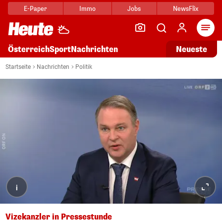
E-Paper
Immo
Jobs
NewsFlix
Arti
Österreich
Sport
Nachrichten
Neueste
Startseite
Nachrichten
Politik
i
Vizekanzler in Pressestunde