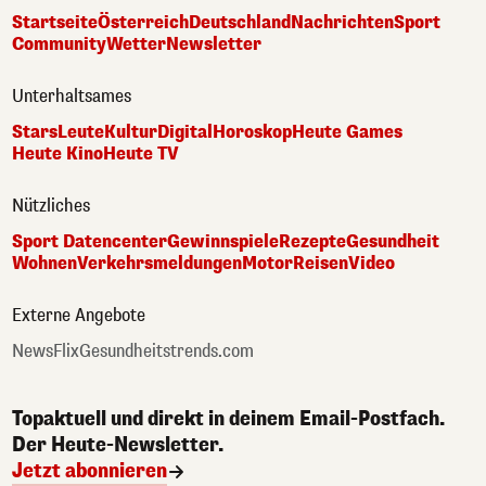
Startseite
Österreich
Deutschland
Nachrichten
Sport
Community
Wetter
Newsletter
Unterhaltsames
Stars
Leute
Kultur
Digital
Horoskop
Heute Games
Heute Kino
Heute TV
Nützliches
Sport Datencenter
Gewinnspiele
Rezepte
Gesundheit
Wohnen
Verkehrsmeldungen
Motor
Reisen
Video
Externe Angebote
NewsFlix
Gesundheitstrends.com
Topaktuell und direkt in deinem Email-Postfach.
Der Heute-Newsletter.
Jetzt abonnieren