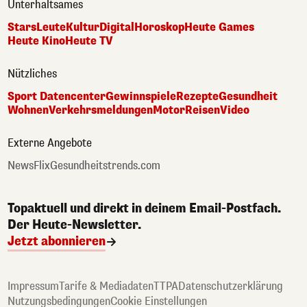
Unterhaltsames
Stars
Leute
Kultur
Digital
Horoskop
Heute Games
Heute Kino
Heute TV
Nützliches
Sport Datencenter
Gewinnspiele
Rezepte
Gesundheit
Wohnen
Verkehrsmeldungen
Motor
Reisen
Video
Externe Angebote
NewsFlix
Gesundheitstrends.com
Topaktuell und direkt in deinem Email-Postfach.
Der Heute-Newsletter.
Jetzt abonnieren
Impressum
Tarife & Mediadaten
TTPA
Datenschutzerklärung
Nutzungsbedingungen
Cookie Einstellungen