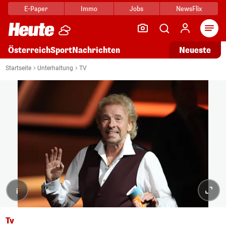
E-Paper
Immo
Jobs
NewsFlix
Arti
Österreich
Sport
Nachrichten
Neueste
Startseite
Unterhaltung
TV
i
Tv