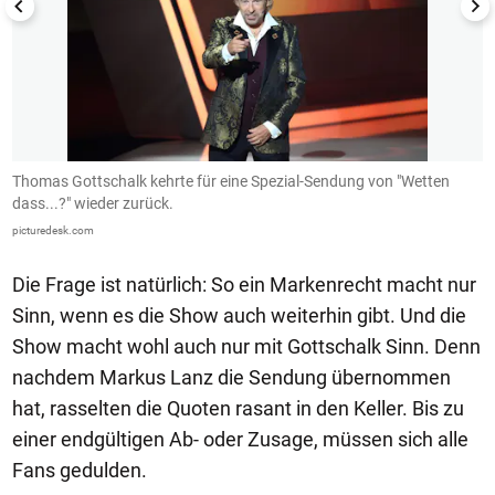
Thomas Gottschalk kehrte für eine Spezial-Sendung von "Wetten
T
dass...?" wieder zurück.
pi
picturedesk.com
Die Frage ist natürlich: So ein Markenrecht macht nur
Sinn, wenn es die Show auch weiterhin gibt. Und die
Show macht wohl auch nur mit Gottschalk Sinn. Denn
nachdem Markus Lanz die Sendung übernommen
hat, rasselten die Quoten rasant in den Keller. Bis zu
einer endgültigen Ab- oder Zusage, müssen sich alle
Fans gedulden.
1/50