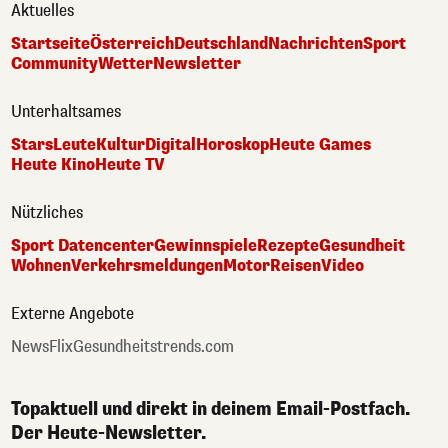
Aktuelles
Startseite
Österreich
Deutschland
Nachrichten
Sport
Community
Wetter
Newsletter
Unterhaltsames
Stars
Leute
Kultur
Digital
Horoskop
Heute Games
Heute Kino
Heute TV
Nützliches
Sport Datencenter
Gewinnspiele
Rezepte
Gesundheit
Wohnen
Verkehrsmeldungen
Motor
Reisen
Video
Externe Angebote
NewsFlix
Gesundheitstrends.com
Topaktuell und direkt in deinem Email-Postfach.
Der Heute-Newsletter.