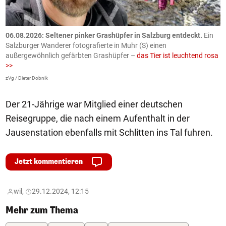
06.08.2026: Seltener pinker Grashüpfer in Salzburg entdeckt.
Ein
0
Salzburger Wanderer fotografierte in Muhr (S) einen
S
außergewöhnlich gefärbten Grashüpfer –
das Tier ist leuchtend rosa
U
>>
AP
zVg / Dieter Dobnik
Der 21-Jährige war Mitglied einer deutschen
Reisegruppe, die nach einem Aufenthalt in der
Jausenstation ebenfalls mit Schlitten ins Tal fuhren.
Jetzt kommentieren
wil,
29.12.2024, 12:15
Mehr zum Thema