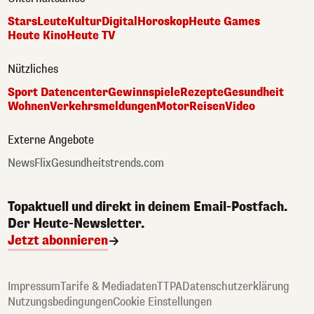
Stars
Leute
Kultur
Digital
Horoskop
Heute Games
Heute Kino
Heute TV
Nützliches
Sport Datencenter
Gewinnspiele
Rezepte
Gesundheit
Wohnen
Verkehrsmeldungen
Motor
Reisen
Video
Externe Angebote
NewsFlix
Gesundheitstrends.com
Topaktuell und direkt in deinem Email-Postfach.
Der Heute-Newsletter.
Jetzt abonnieren
Impressum
Tarife & Mediadaten
TTPA
Datenschutzerklärung
Nutzungsbedingungen
Cookie Einstellungen