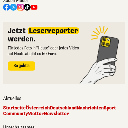
Social Media
Jetzt
Leserreporter
werden.
Für jedes Foto in "Heute" oder jedes Video
auf Heute.at gibt es 50 Euro.
So geht's
Aktuelles
Startseite
Österreich
Deutschland
Nachrichten
Sport
Community
Wetter
Newsletter
Unterhaltsames