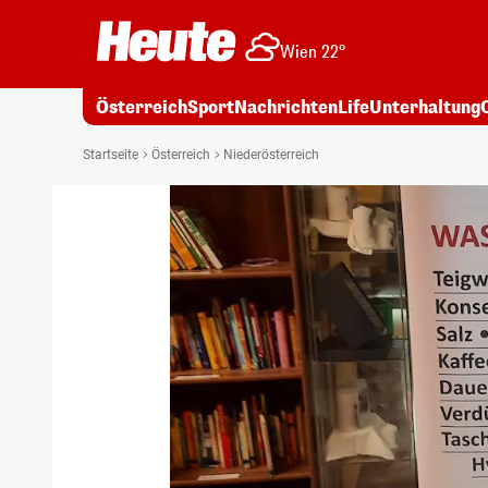
Wien 22°
Österreich
Sport
Nachrichten
Life
Unterhaltung
Startseite
Österreich
Niederösterreich