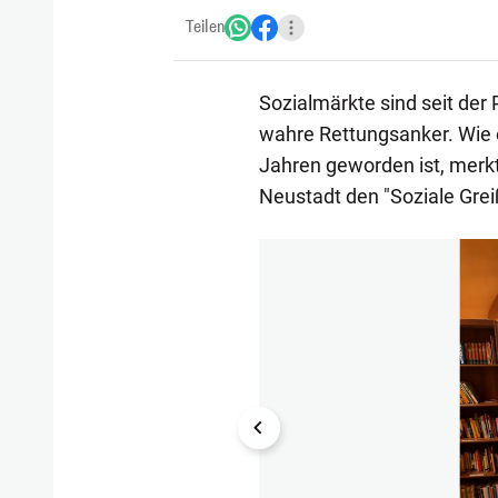
Teilen
Sozialmärkte sind seit der
wahre Rettungsanker. Wie 
Jahren geworden ist, merkt 
Neustadt den "Soziale Grei
1/4