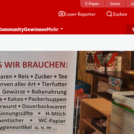
E-Paper
Immo
J
Leser-Reporter
Suchen
Community
Gewinnen
Mehr