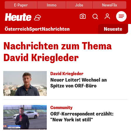
E-Paper
Immo
Jobs
NewsFlix
Arti
Österreich
Sport
Nachrichten
Neueste
Nachrichten zum Thema
David Kriegleder
David Kriegleder
Neuer Leiter! Wechsel an
Spitze von ORF-Büro
Community
ORF-Korrespondent erzählt:
"New York ist still"