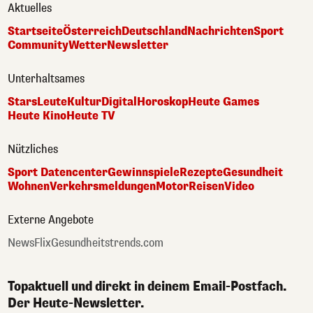
Aktuelles
Startseite
Österreich
Deutschland
Nachrichten
Sport
Community
Wetter
Newsletter
Unterhaltsames
Stars
Leute
Kultur
Digital
Horoskop
Heute Games
Heute Kino
Heute TV
Nützliches
Sport Datencenter
Gewinnspiele
Rezepte
Gesundheit
Wohnen
Verkehrsmeldungen
Motor
Reisen
Video
Externe Angebote
NewsFlix
Gesundheitstrends.com
Topaktuell und direkt in deinem Email-Postfach.
Der Heute-Newsletter.