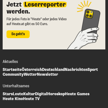
Jetzt
Leserreporter
werden.
Für jedes Foto in "Heute" oder jedes Video
auf Heute.at gibt es 50 Euro.
So geht's
Aktuelles
Startseite
Österreich
Deutschland
Nachrichten
Sport
Community
Wetter
Newsletter
Unterhaltsames
Stars
Leute
Kultur
Digital
Horoskop
Heute Games
Heute Kino
Heute TV