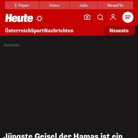
E-Paper
Immo
Jobs
NewsFlix
Arti
Österreich
Sport
Nachrichten
Neueste
Startseite
Jüngste Geisel der Hamas ist ein