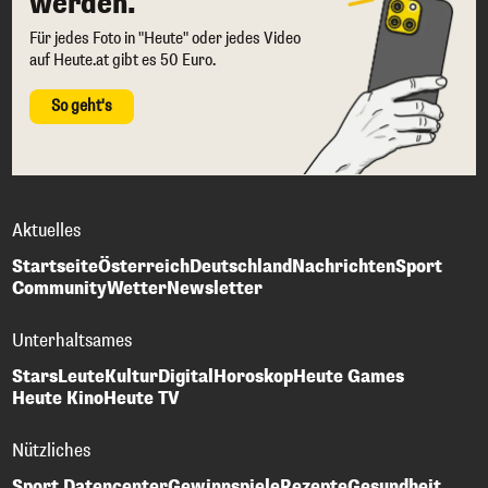
werden.
Für jedes Foto in "Heute" oder jedes Video
auf Heute.at gibt es 50 Euro.
So geht's
Aktuelles
Startseite
Österreich
Deutschland
Nachrichten
Sport
Community
Wetter
Newsletter
Unterhaltsames
Stars
Leute
Kultur
Digital
Horoskop
Heute Games
Heute Kino
Heute TV
Nützliches
Sport Datencenter
Gewinnspiele
Rezepte
Gesundheit