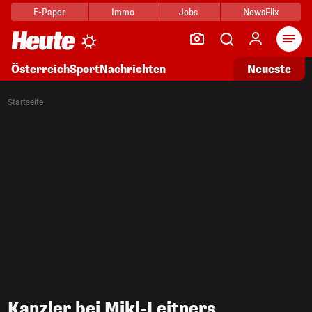
E-Paper
Immo
Jobs
NewsFlix
Arti
Österreich
Sport
Nachrichten
Neueste
Startseite
Kanzler bei Mikl-Leitners