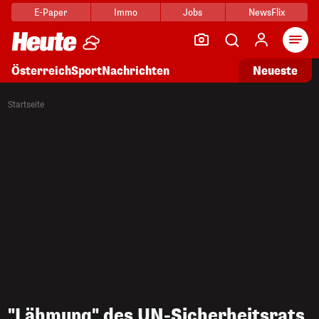
E-Paper
Immo
Jobs
NewsFlix
Arti
Österreich
Sport
Nachrichten
Neueste
Startseite
"Lähmung" des UN-Sicherheitsrats