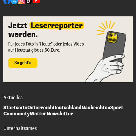
Jetzt
Leserreporter
werden.
Für jedes Foto in "Heute" oder jedes Video
auf Heute.at gibt es 50 Euro.
So geht's
Aktuelles
Startseite
Österreich
Deutschland
Nachrichten
Sport
Community
Wetter
Newsletter
Unterhaltsames