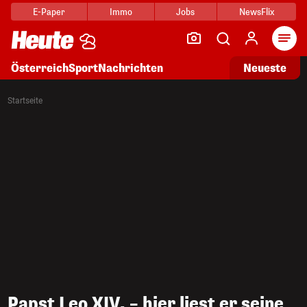
E-Paper
Immo
Jobs
NewsFlix
Arti
Österreich
Sport
Nachrichten
Neueste
Startseite
Papst Leo XIV. – hier liest er seine