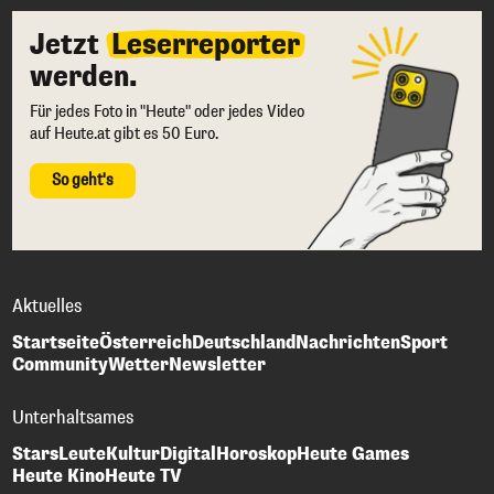
Jetzt
Leserreporter
werden.
Für jedes Foto in "Heute" oder jedes Video
auf Heute.at gibt es 50 Euro.
So geht's
Aktuelles
Startseite
Österreich
Deutschland
Nachrichten
Sport
Community
Wetter
Newsletter
Unterhaltsames
Stars
Leute
Kultur
Digital
Horoskop
Heute Games
Heute Kino
Heute TV