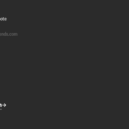
ote
ends.com
n