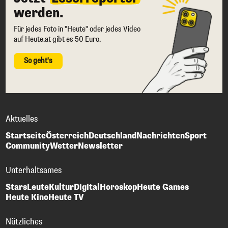
werden.
Für jedes Foto in "Heute" oder jedes Video
auf Heute.at gibt es 50 Euro.
So geht's
Aktuelles
Startseite
Österreich
Deutschland
Nachrichten
Sport
Community
Wetter
Newsletter
Unterhaltsames
Stars
Leute
Kultur
Digital
Horoskop
Heute Games
Heute Kino
Heute TV
Nützliches