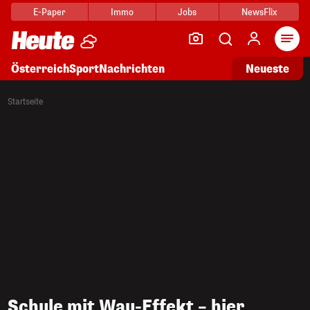
E-Paper
Immo
Jobs
NewsFlix
Arti
Österreich
Sport
Nachrichten
Neueste
Startseite
Schule mit Wau-Effekt – hier