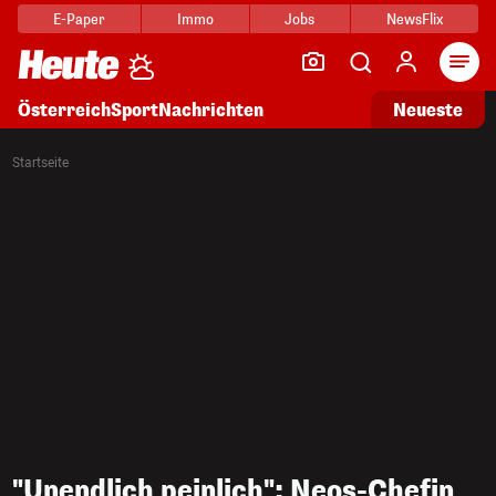
E-Paper
Immo
Jobs
NewsFlix
Arti
Österreich
Sport
Nachrichten
Neueste
Startseite
"Unendlich peinlich": Neos-Chefin