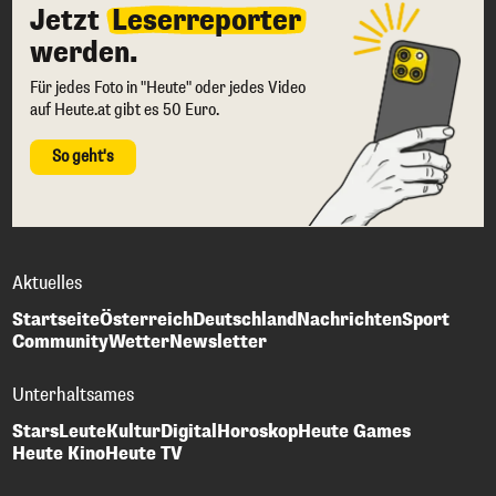
Jetzt
Leserreporter
werden.
Für jedes Foto in "Heute" oder jedes Video
auf Heute.at gibt es 50 Euro.
So geht's
Aktuelles
Startseite
Österreich
Deutschland
Nachrichten
Sport
Community
Wetter
Newsletter
Unterhaltsames
Stars
Leute
Kultur
Digital
Horoskop
Heute Games
Heute Kino
Heute TV