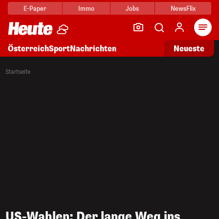
E-Paper
Immo
Jobs
NewsFlix
Arti
Österreich
Sport
Nachrichten
Neueste
Startseite
US-Wahlen: Der lange Weg ins