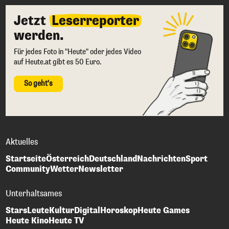
Jetzt
Leserreporter
werden.
Für jedes Foto in "Heute" oder jedes Video
auf Heute.at gibt es 50 Euro.
So geht's
Aktuelles
Startseite
Österreich
Deutschland
Nachrichten
Sport
Community
Wetter
Newsletter
Unterhaltsames
Stars
Leute
Kultur
Digital
Horoskop
Heute Games
Heute Kino
Heute TV