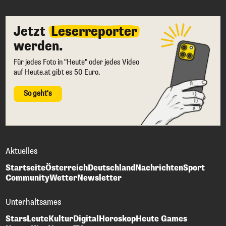
Jetzt
Leserreporter
werden.
Für jedes Foto in "Heute" oder jedes Video
auf Heute.at gibt es 50 Euro.
So geht's
Aktuelles
Startseite
Österreich
Deutschland
Nachrichten
Sport
Community
Wetter
Newsletter
Unterhaltsames
Stars
Leute
Kultur
Digital
Horoskop
Heute Games