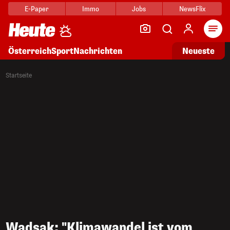
E-Paper
Immo
Jobs
NewsFlix
Arti
Österreich
Sport
Nachrichten
Neueste
Startseite
Wadsak: "Klimawandel ist vom