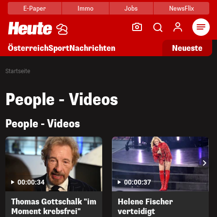
E-Paper
Immo
Jobs
NewsFlix
Arti
Österreich
Sport
Nachrichten
Neueste
Startseite
People - Videos
People - Videos
00:00:34
00:00:37
Thomas Gottschalk "im
Helene Fischer
Moment krebsfrei"
verteidigt