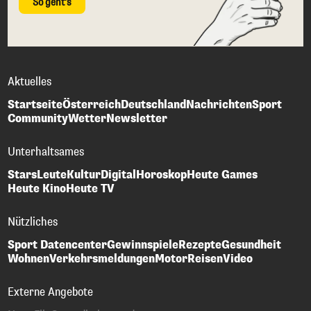
So geht's
Aktuelles
Startseite
Österreich
Deutschland
Nachrichten
Sport
Community
Wetter
Newsletter
Unterhaltsames
Stars
Leute
Kultur
Digital
Horoskop
Heute Games
Heute Kino
Heute TV
Nützliches
Sport Datencenter
Gewinnspiele
Rezepte
Gesundheit
Wohnen
Verkehrsmeldungen
Motor
Reisen
Video
Externe Angebote