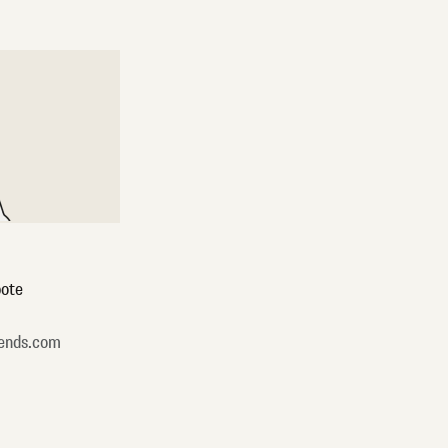
ote
ends.com