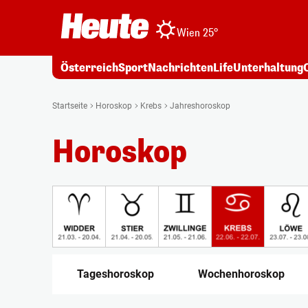
Wien 25°
Österreich
Sport
Nachrichten
Life
Unterhaltung
Startseite
Horoskop
Krebs
Jahreshoroskop
Horoskop
Tageshoroskop
Wochenhoroskop