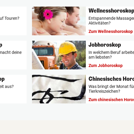
Wellnesshorosko
auf Touren?
Entspannende Massagen 
Aktivitäten?
Zum Wellnesshoroskop
p
Jobhoroskop
 macht deine
In welchem Beruf arbeit
am liebsten?
Zum Jobhoroskop
op
Chinesisches Hor
eit aus?
Was bringt der Monat fü
Tierkreiszeichen?
Zum chinesischen Horo