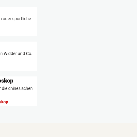
p
oder sportliche
en Widder und Co.
oskop
r die chinesischen
skop