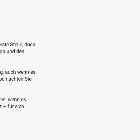
ste Stelle, doch
xion und den
og, auch wenn es
doch achten Sie
men, wenn es
 – für sich