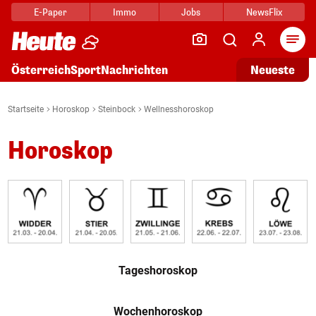
E-Paper
Immo
Jobs
NewsFlix
Arti
Österreich
Sport
Nachrichten
Neueste
Startseite
Horoskop
Steinbock
Wellnesshoroskop
Horoskop
Tageshoroskop
Wochenhoroskop