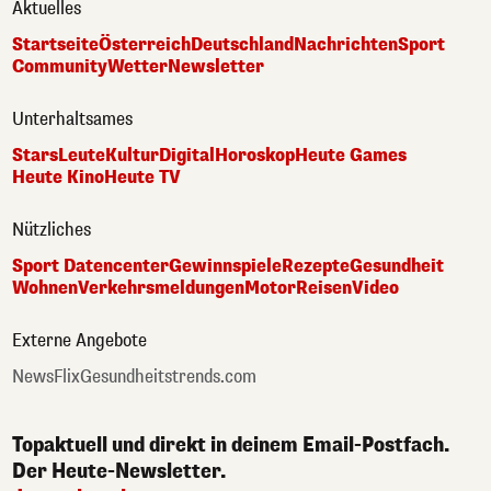
Aktuelles
Startseite
Österreich
Deutschland
Nachrichten
Sport
Community
Wetter
Newsletter
Unterhaltsames
Stars
Leute
Kultur
Digital
Horoskop
Heute Games
Heute Kino
Heute TV
Nützliches
Sport Datencenter
Gewinnspiele
Rezepte
Gesundheit
Wohnen
Verkehrsmeldungen
Motor
Reisen
Video
Externe Angebote
NewsFlix
Gesundheitstrends.com
Topaktuell und direkt in deinem Email-Postfach.
Der Heute-Newsletter.