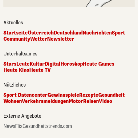
Aktuelles
Startseite
Österreich
Deutschland
Nachrichten
Sport
Community
Wetter
Newsletter
Unterhaltsames
Stars
Leute
Kultur
Digital
Horoskop
Heute Games
Heute Kino
Heute TV
Nützliches
Sport Datencenter
Gewinnspiele
Rezepte
Gesundheit
Wohnen
Verkehrsmeldungen
Motor
Reisen
Video
Externe Angebote
NewsFlix
Gesundheitstrends.com