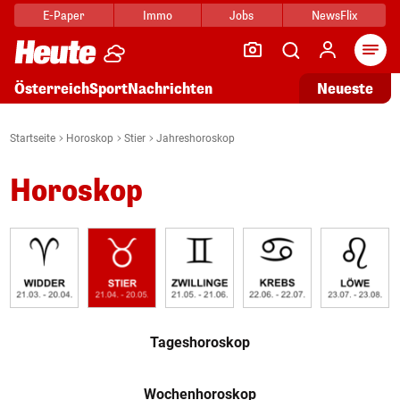
E-Paper
Immo
Jobs
NewsFlix
Arti
Österreich
Sport
Nachrichten
Neueste
Startseite
Horoskop
Stier
Jahreshoroskop
Horoskop
Tageshoroskop
Wochenhoroskop