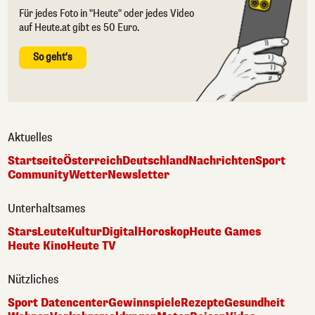
Für jedes Foto in "Heute" oder jedes Video
auf Heute.at gibt es 50 Euro.
So geht's
Aktuelles
Startseite
Österreich
Deutschland
Nachrichten
Sport
Community
Wetter
Newsletter
Unterhaltsames
Stars
Leute
Kultur
Digital
Horoskop
Heute Games
Heute Kino
Heute TV
Nützliches
Sport Datencenter
Gewinnspiele
Rezepte
Gesundheit