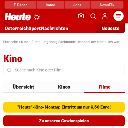
E-Paper
Immo
Jobs
NewsFlix
Arti
Österreich
Sport
Nachrichten
Neueste
Startseite
Kino
Filme
Ingeborg Bachmann: Jemand, der einmal ich war
Kino
Übersicht
Kinos
Filme
"Heute"-Kino-Montag: Eintritt um nur 6,50 Euro!
Zu unseren Gewinnspielen