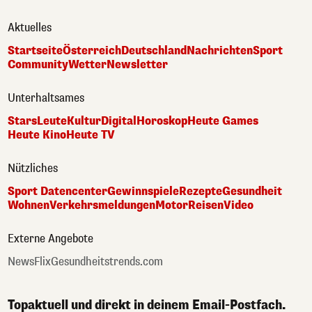
Aktuelles
Startseite
Österreich
Deutschland
Nachrichten
Sport
Community
Wetter
Newsletter
Unterhaltsames
Stars
Leute
Kultur
Digital
Horoskop
Heute Games
Heute Kino
Heute TV
Nützliches
Sport Datencenter
Gewinnspiele
Rezepte
Gesundheit
Wohnen
Verkehrsmeldungen
Motor
Reisen
Video
Externe Angebote
NewsFlix
Gesundheitstrends.com
Topaktuell und direkt in deinem Email-Postfach.