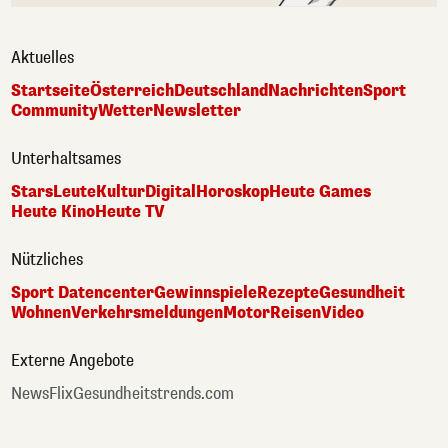
Aktuelles
Startseite
Österreich
Deutschland
Nachrichten
Sport
Community
Wetter
Newsletter
Unterhaltsames
Stars
Leute
Kultur
Digital
Horoskop
Heute Games
Heute Kino
Heute TV
Nützliches
Sport Datencenter
Gewinnspiele
Rezepte
Gesundheit
Wohnen
Verkehrsmeldungen
Motor
Reisen
Video
Externe Angebote
NewsFlix
Gesundheitstrends.com