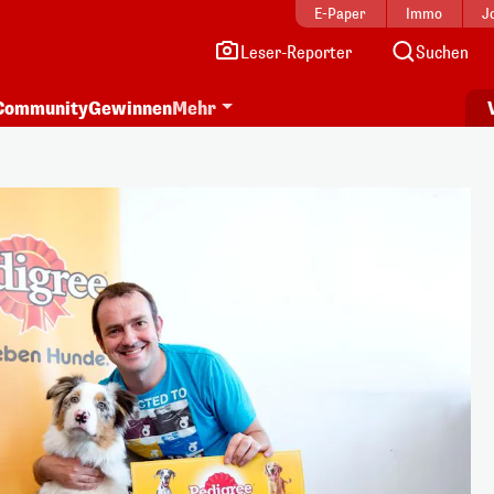
E-Paper
Immo
J
Leser-Reporter
Suchen
Community
Gewinnen
Mehr