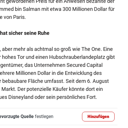
nt gewordenen Preis für ein Anwesen bezahlte der
med bin Salman mit etwa 300 Millionen Dollar für
e von Paris.
hat sicher seine Ruhe
 aber mehr als achtmal so groß wie The One. Eine
er hohes Tor und einen Hubschrauberlandeplatz gibt
 Eigentümer, das Unternehmen Secured Capital
ehrere Millionen Dollar in die Entwicklung des
r bebaubare Fläche umfasst. Seit dem 6. August
m Markt. Der potenzielle Käufer könnte dort ein
ues Disneyland oder sein persönliches Fort.
evorzugte Quelle
festlegen
Hinzufügen