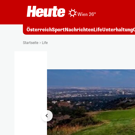
Wien 26°
Österreich
Sport
Nachrichten
Life
Unterhaltung
1/9
Startseite
Life