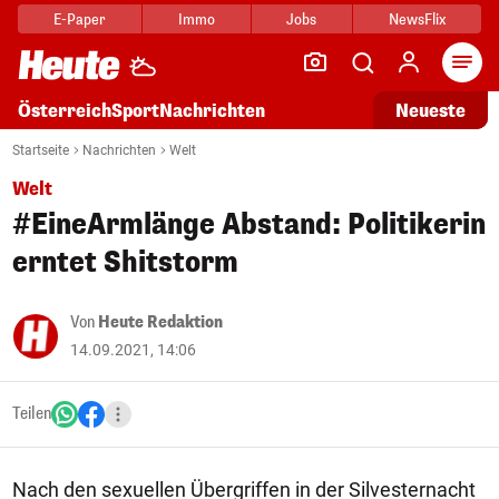
E-Paper
Immo
Jobs
NewsFlix
Arti
Österreich
Sport
Nachrichten
Neueste
Startseite
Nachrichten
Welt
Welt
#EineArmlänge Abstand: Politikerin
erntet Shitstorm
Von
Heute Redaktion
14.09.2021, 14:06
Teilen
Nach den sexuellen Übergriffen in der Silvesternacht