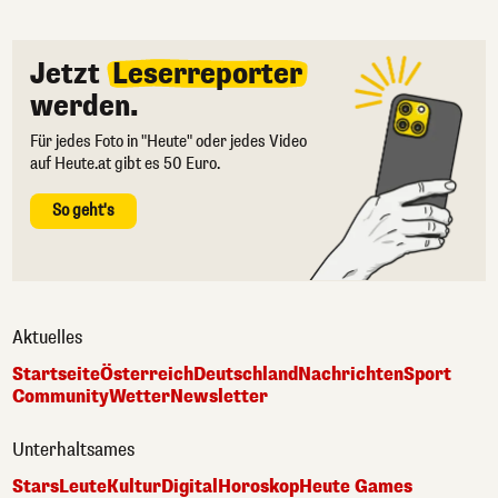
Jetzt
Leserreporter
werden.
Für jedes Foto in "Heute" oder jedes Video
auf Heute.at gibt es 50 Euro.
So geht's
Aktuelles
Startseite
Österreich
Deutschland
Nachrichten
Sport
Community
Wetter
Newsletter
Unterhaltsames
Stars
Leute
Kultur
Digital
Horoskop
Heute Games