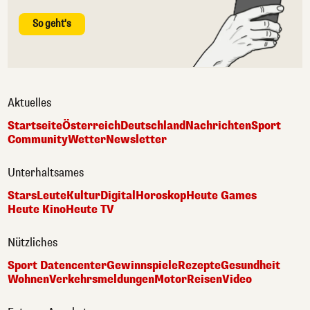
So geht's
Aktuelles
Startseite
Österreich
Deutschland
Nachrichten
Sport
Community
Wetter
Newsletter
Unterhaltsames
Stars
Leute
Kultur
Digital
Horoskop
Heute Games
Heute Kino
Heute TV
Nützliches
Sport Datencenter
Gewinnspiele
Rezepte
Gesundheit
Wohnen
Verkehrsmeldungen
Motor
Reisen
Video