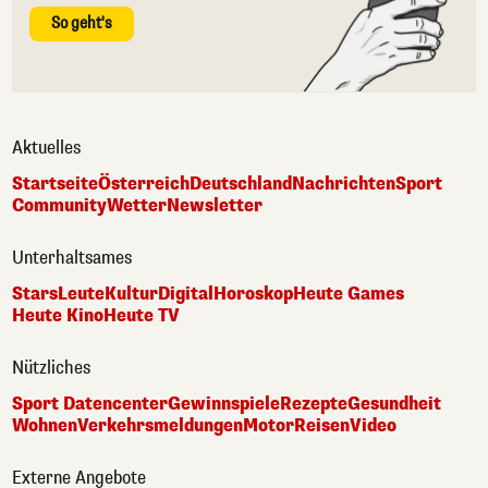
So geht's
Aktuelles
Startseite
Österreich
Deutschland
Nachrichten
Sport
Community
Wetter
Newsletter
Unterhaltsames
Stars
Leute
Kultur
Digital
Horoskop
Heute Games
Heute Kino
Heute TV
Nützliches
Sport Datencenter
Gewinnspiele
Rezepte
Gesundheit
Wohnen
Verkehrsmeldungen
Motor
Reisen
Video
Externe Angebote