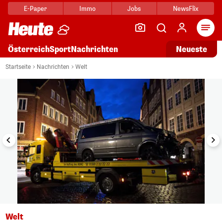
E-Paper
Immo
Jobs
NewsFlix
Arti
Österreich
Sport
Nachrichten
Neueste
i
1/18
Startseite
Nachrichten
Welt
Welt