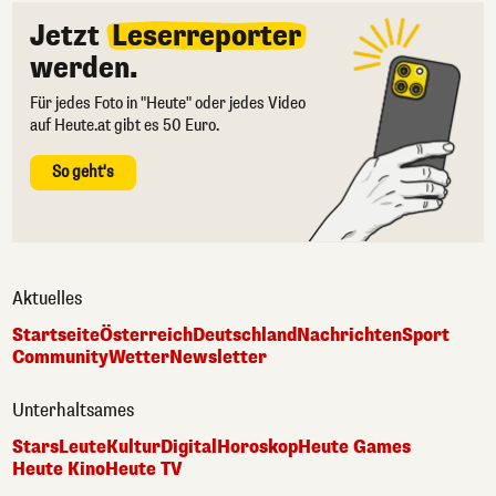
Jetzt
Leserreporter
werden.
Für jedes Foto in "Heute" oder jedes Video
auf Heute.at gibt es 50 Euro.
So geht's
Aktuelles
Startseite
Österreich
Deutschland
Nachrichten
Sport
Community
Wetter
Newsletter
Unterhaltsames
Stars
Leute
Kultur
Digital
Horoskop
Heute Games
Heute Kino
Heute TV