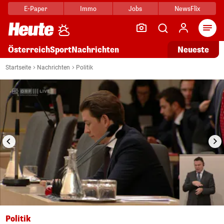
E-Paper
Immo
Jobs
NewsFlix
Arti
Österreich
Sport
Nachrichten
Neueste
i
1/3
Startseite
Nachrichten
Politik
Politik