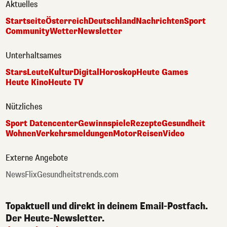
Aktuelles
Startseite
Österreich
Deutschland
Nachrichten
Sport
Community
Wetter
Newsletter
Unterhaltsames
Stars
Leute
Kultur
Digital
Horoskop
Heute Games
Heute Kino
Heute TV
Nützliches
Sport Datencenter
Gewinnspiele
Rezepte
Gesundheit
Wohnen
Verkehrsmeldungen
Motor
Reisen
Video
Externe Angebote
NewsFlix
Gesundheitstrends.com
Topaktuell und direkt in deinem Email-Postfach.
Der Heute-Newsletter.