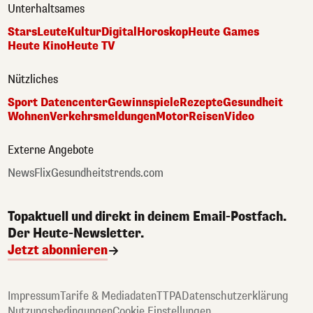
Unterhaltsames
Stars
Leute
Kultur
Digital
Horoskop
Heute Games
Heute Kino
Heute TV
Nützliches
Sport Datencenter
Gewinnspiele
Rezepte
Gesundheit
Wohnen
Verkehrsmeldungen
Motor
Reisen
Video
Externe Angebote
NewsFlix
Gesundheitstrends.com
Topaktuell und direkt in deinem Email-Postfach.
Der Heute-Newsletter.
Jetzt abonnieren
Impressum
Tarife & Mediadaten
TTPA
Datenschutzerklärung
Nutzungsbedingungen
Cookie Einstellungen