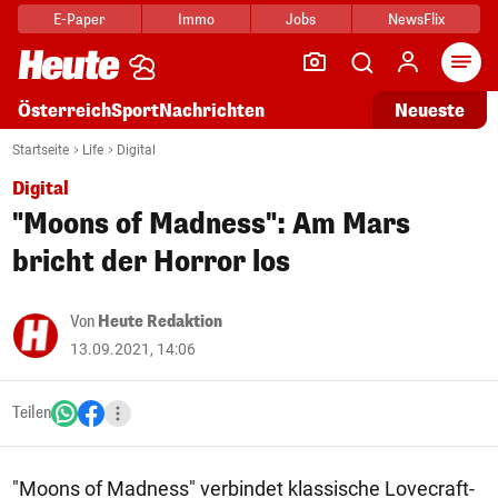
E-Paper
Immo
Jobs
NewsFlix
Arti
Österreich
Sport
Nachrichten
Neueste
Startseite
Life
Digital
Digital
"Moons of Madness": Am Mars
bricht der Horror los
Von
Heute Redaktion
13.09.2021, 14:06
Teilen
"Moons of Madness" verbindet klassische Lovecraft-