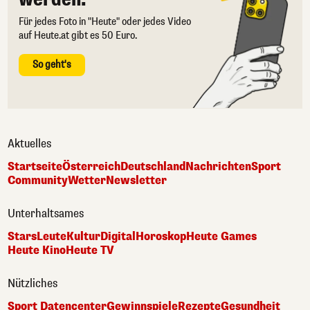
Für jedes Foto in "Heute" oder jedes Video
auf Heute.at gibt es 50 Euro.
So geht's
Aktuelles
Startseite
Österreich
Deutschland
Nachrichten
Sport
Community
Wetter
Newsletter
Unterhaltsames
Stars
Leute
Kultur
Digital
Horoskop
Heute Games
Heute Kino
Heute TV
Nützliches
Sport Datencenter
Gewinnspiele
Rezepte
Gesundheit