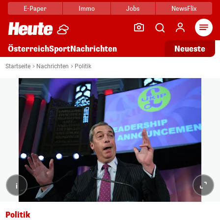
E-Paper
Immo
Jobs
NewsFlix
Arti
Österreich
Sport
Nachrichten
Neueste
Startseite
Nachrichten
Politik
i
Politik