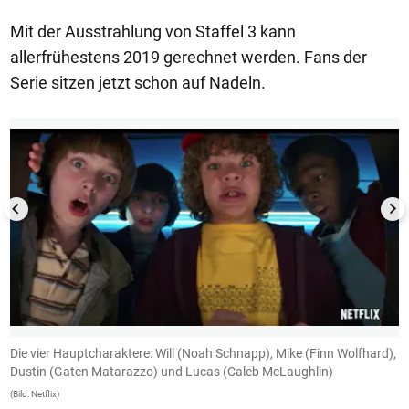
Mit der Ausstrahlung von Staffel 3 kann
allerfrühestens 2019 gerechnet werden. Fans der
Serie sitzen jetzt schon auf Nadeln.
1/7
ll
Die vier Hauptcharaktere: Will (Noah Schnapp), Mike (Finn Wolfhard),
L
Dustin (Gaten Matarazzo) und Lucas (Caleb McLaughlin)
M
(Bild: Netflix)
(Bi