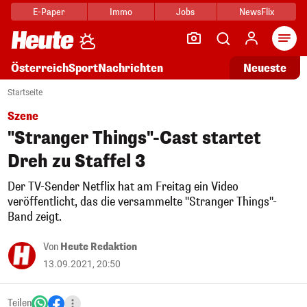
E-Paper
Immo
Jobs
NewsFlix
Arti
Österreich
Sport
Nachrichten
Neueste
Startseite
Szene
"Stranger Things"-Cast startet
Dreh zu Staffel 3
Der TV-Sender Netflix hat am Freitag ein Video
veröffentlicht, das die versammelte "Stranger Things"-
Band zeigt.
Von
Heute Redaktion
13.09.2021, 20:50
Teilen