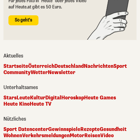
Für jedes Foto in "Heute" oder jedes Video
auf Heute.at gibt es 50 Euro.
So geht's
Aktuelles
Startseite
Österreich
Deutschland
Nachrichten
Sport
Community
Wetter
Newsletter
Unterhaltsames
Stars
Leute
Kultur
Digital
Horoskop
Heute Games
Heute Kino
Heute TV
Nützliches
Sport Datencenter
Gewinnspiele
Rezepte
Gesundheit
Wohnen
Verkehrsmeldungen
Motor
Reisen
Video