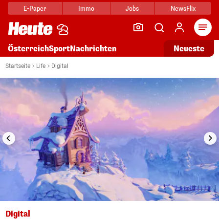
E-Paper
Immo
Jobs
NewsFlix
Arti
Österreich
Sport
Nachrichten
Neueste
i
1/10
Startseite
Life
Digital
Digital