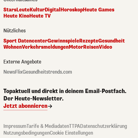
Stars
Leute
Kultur
Digital
Horoskop
Heute Games
Heute Kino
Heute TV
Nützliches
Sport Datencenter
Gewinnspiele
Rezepte
Gesundheit
Wohnen
Verkehrsmeldungen
Motor
Reisen
Video
Externe Angebote
NewsFlix
Gesundheitstrends.com
Topaktuell und direkt in deinem Email-Postfach.
Der Heute-Newsletter.
Jetzt abonnieren
Impressum
Tarife & Mediadaten
TTPA
Datenschutzerklärung
Nutzungsbedingungen
Cookie Einstellungen