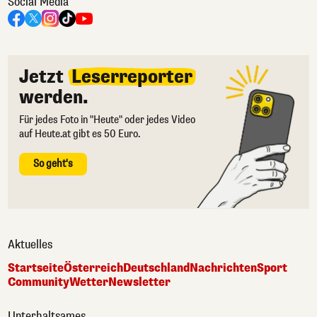
Social Media
Jetzt
Leserreporter
werden.
Für jedes Foto in "Heute" oder jedes Video
auf Heute.at gibt es 50 Euro.
So geht's
Aktuelles
Startseite
Österreich
Deutschland
Nachrichten
Sport
Community
Wetter
Newsletter
Unterhaltsames