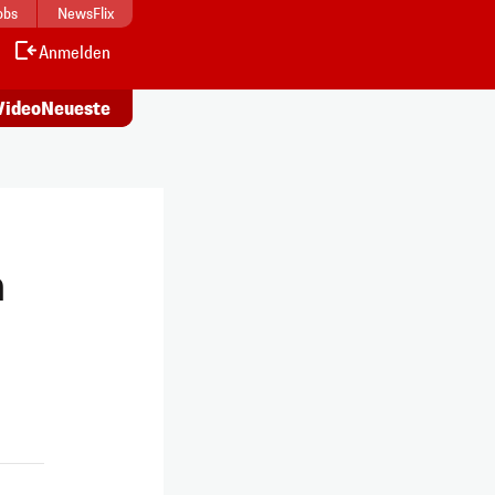
obs
NewsFlix
Anmelden
Alle
s ansehen
Artikel lesen
Video
Neueste
n