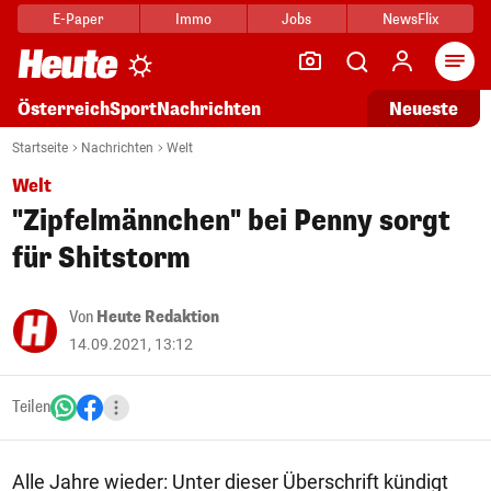
E-Paper
Immo
Jobs
NewsFlix
Arti
Österreich
Sport
Nachrichten
Neueste
Startseite
Nachrichten
Welt
Welt
"Zipfelmännchen" bei Penny sorgt
für Shitstorm
Von
Heute Redaktion
14.09.2021, 13:12
Teilen
Alle Jahre wieder: Unter dieser Überschrift kündigt