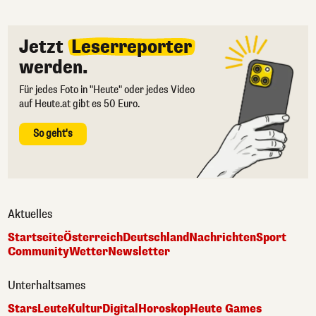
Jetzt
Leserreporter
werden.
Für jedes Foto in "Heute" oder jedes Video
auf Heute.at gibt es 50 Euro.
So geht's
Aktuelles
Startseite
Österreich
Deutschland
Nachrichten
Sport
Community
Wetter
Newsletter
Unterhaltsames
Stars
Leute
Kultur
Digital
Horoskop
Heute Games