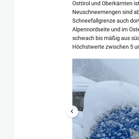
Osttirol und Oberkärnten is
Neuschneemengen sind abe
Schneefallgrenze auch dor
Alpennordseite und im Ost
schwach bis mäßig aus südl
Höchstwerte zwischen 5 un
1/14