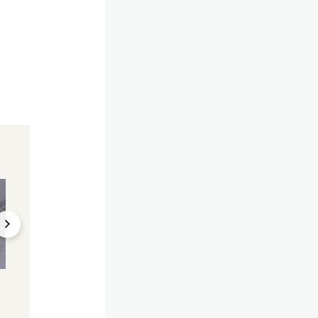
Untersuchung in Lin
"Forscher fürchte
sich" – neue Sorge
wegen Klimawand
23.02.2024, 05:00
Wintereinbruch
Wetter-Warnung ROT