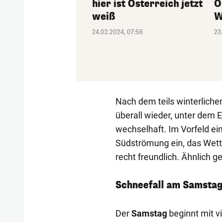
hier ist Österreich jetzt
Ö
weiß
W
24.02.2024, 07:56
23
Nach dem teils winterlich
überall wieder, unter dem E
wechselhaft. Im Vorfeld ein
Südströmung ein, das Wette
recht freundlich. Ähnlich g
Schneefall am Samsta
Der
Samstag
beginnt mit v