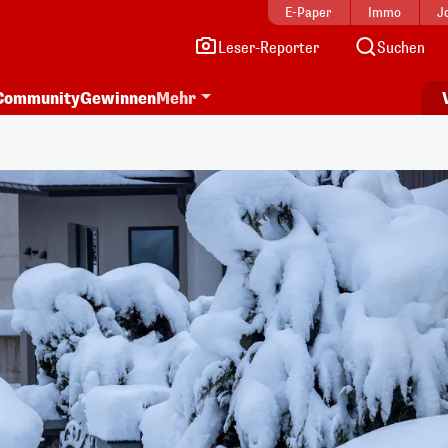
E-Paper
Immo
J
Leser-Reporter
Suchen
Community
Gewinnen
Mehr
i