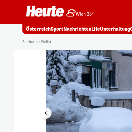
Wien 23°
Österreich
Sport
Nachrichten
Life
Unterhaltung
1/14
Startseite
Wetter