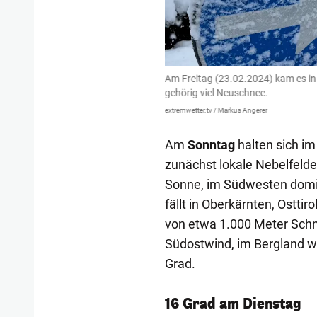
 regelrechten Winter-Comeback mit
Am Freitag (23.02.2024) kam es in
gehörig viel Neuschnee.
extremwetter.tv / Markus Angerer
Am
Sonntag
halten sich i
zunächst lokale Nebelfelde
Sonne, im Südwesten domin
fällt in Oberkärnten, Ost
von etwa 1.000 Meter Schne
Südostwind, im Bergland wi
Grad.
16 Grad am Dienstag