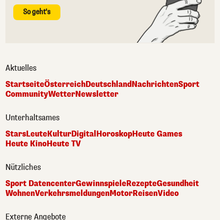
So geht's
Aktuelles
Startseite
Österreich
Deutschland
Nachrichten
Sport
Community
Wetter
Newsletter
Unterhaltsames
Stars
Leute
Kultur
Digital
Horoskop
Heute Games
Heute Kino
Heute TV
Nützliches
Sport Datencenter
Gewinnspiele
Rezepte
Gesundheit
Wohnen
Verkehrsmeldungen
Motor
Reisen
Video
Externe Angebote