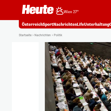
Wien 27°
Österreich
Sport
Nachrichten
Life
Unterhaltung
Startseite
Nachrichten
Politik