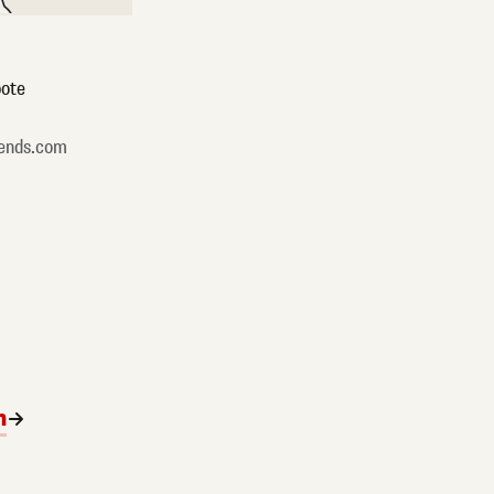
ote
ends.com
n