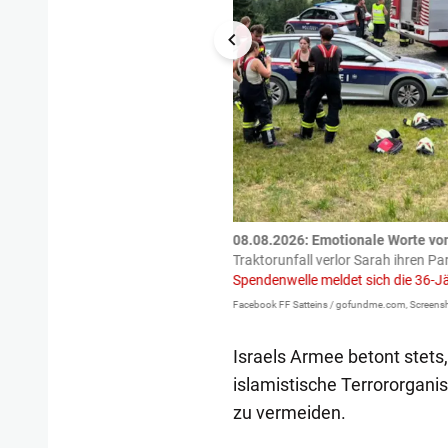
tzte.
Zu einem tragischen
08.08.2026: Emotionale Worte vo
igen gekommen.
Bei einem Frontal-
Traktorunfall verlor Sarah ihren Pa
Spendenwelle meldet sich die 36-J
Facebook FF Satteins / gofundme.com, Screensh
Israels Armee betont stets
islamistische Terrororgani
zu vermeiden.