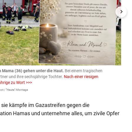
n Mama (36) gehen unter die Haut.
Bei einem tragischen
07.08
rtner und ihre sechsjährige Tochter.
Nach einer riesigen
charm
ährige zu Wort >>>
Larissa 
ot / "Heute"-Montage
, sie kämpfe im Gazastreifen gegen die
sation Hamas und unternehme alles, um zivile Opfer