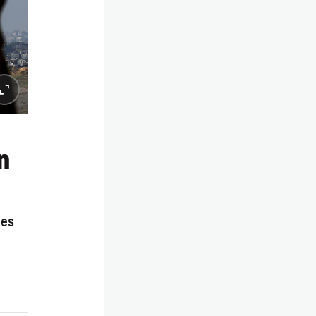
n
des