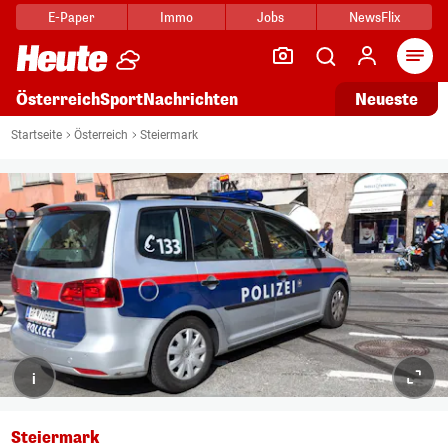
E-Paper
Immo
Jobs
NewsFlix
Arti
Österreich
Sport
Nachrichten
Neueste
Startseite
Österreich
Steiermark
i
Steiermark