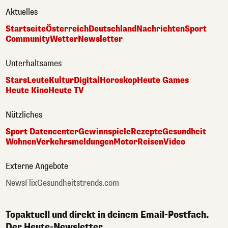
Aktuelles
Startseite
Österreich
Deutschland
Nachrichten
Sport
Community
Wetter
Newsletter
Unterhaltsames
Stars
Leute
Kultur
Digital
Horoskop
Heute Games
Heute Kino
Heute TV
Nützliches
Sport Datencenter
Gewinnspiele
Rezepte
Gesundheit
Wohnen
Verkehrsmeldungen
Motor
Reisen
Video
Externe Angebote
NewsFlix
Gesundheitstrends.com
Topaktuell und direkt in deinem Email-Postfach.
Der Heute-Newsletter.