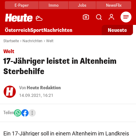
E-Paper
Immo
Jobs
NewsFlix
Arti
Österreich
Sport
Nachrichten
Neueste
Startseite
Nachrichten
Welt
Welt
17-Jähriger leistet in Altenheim
Sterbehilfe
Von
Heute Redaktion
14.09.2021, 16:21
Teilen
Ein 17-Jähriger soll in einem Altenheim im Landkreis