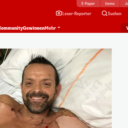
E-Paper
Immo
J
Leser-Reporter
Suchen
Community
Gewinnen
Mehr