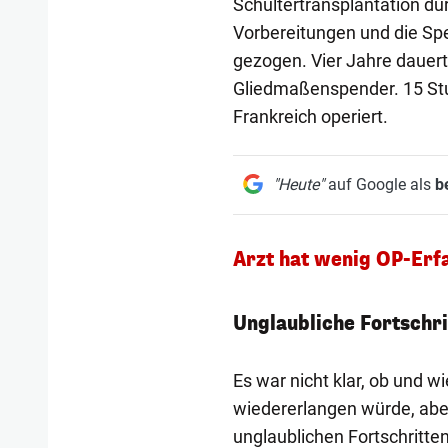
Schultertransplantation dur
Vorbereitungen und die Sp
gezogen. Vier Jahre dauer
Gliedmaßenspender. 15 Stu
Frankreich operiert.
"Heute"
auf Google als
b
Arzt hat wenig OP-Erf
Unglaubliche Fortschri
Es war nicht klar, ob und wi
wiedererlangen würde, aber
unglaublichen Fortschritte